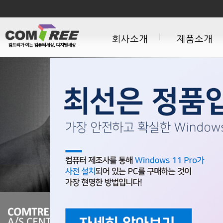
회사소개
제품소개
경영이념
데스크톱PC 시리즈
CEO인사말
일체형PC 시리즈
CI소개
노트북 시리즈
사업영역
모니터 시리즈
회사연혁
납품실적
설치사례
인증상훈특허
보도자료
오시는길